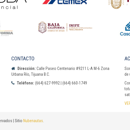
CONTACTO
AC
Dirección:
Calle Paseo Centenario #9211 L-A M-6 Zona
Som
Urbana Río, Tijuana B.C.
de 
Teléfono:
(664) 627-9992 | (664) 660-1749
Con
tot
sat
VE
rvados | Sitio
Nubenautas
.