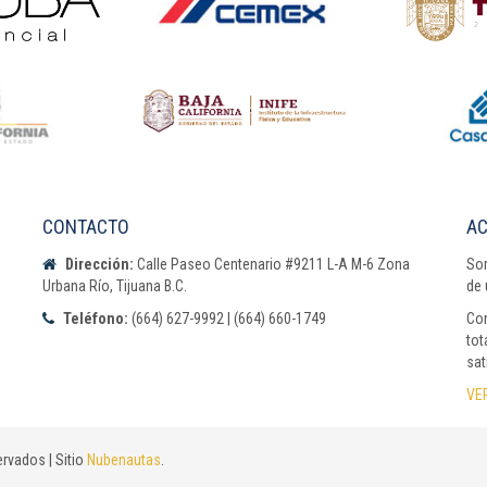
CONTACTO
AC
Dirección:
Calle Paseo Centenario #9211 L-A M-6 Zona
Som
Urbana Río, Tijuana B.C.
de 
Teléfono:
(664) 627-9992 | (664) 660-1749
Con
tot
sat
VE
rvados | Sitio
Nubenautas
.